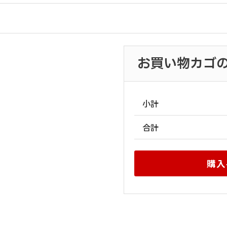
お買い物カゴ
小計
合計
購入